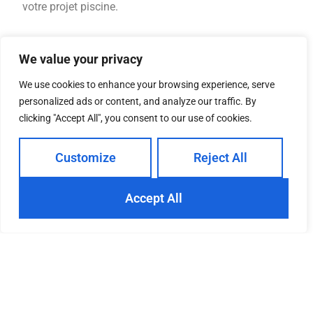
votre projet piscine.
We value your privacy
Pourquoi une piscine maçonnée
We use cookies to enhance your browsing experience, serve
?
personalized ads or content, and analyze our traffic. By
clicking "Accept All", you consent to our use of cookies.
La construction d’une piscine maçonnée présente
Customize
Reject All
plusieurs avantages qui peuvent être des arguments
convaincants pour choisir ce type de piscine
Accept All
Durabilité et solidité
Flexibilité de conception